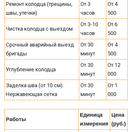
Ремонт колодца (трещины,
От 3
От 4
швы, утечки)
часов
500
От 3-10
От 6
Чистка колодца с выездом
часов
500
Срочный аварийный выезд
От 30
От 4
бригады
минут
500
От 30
От 12
Углубление колодца
минут
000
Заделка шва (от 10 см).
От 30
От 1
Нержавеющая сетка
минут
000
Единица
Цена
Работы
измерения
(руб.)